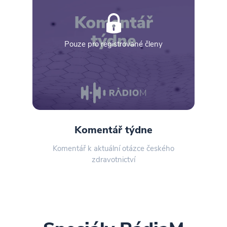
Pouze pro registrované členy
Komentář týdne
Komentář k aktuální otázce českého
zdravotnictví