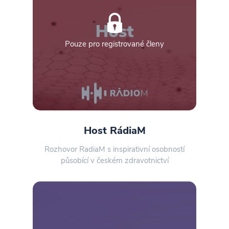
Pouze pro registrované členy
Host RádiaM
Rozhovor RadiaM s inspirativní osobností
působící v českém zdravotnictví