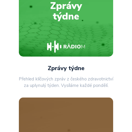
Zprávy týdne
Přehled klíčových zpráv z českého zdravotnictví
za uplynulý týden. Vysíláme každé pondělí.