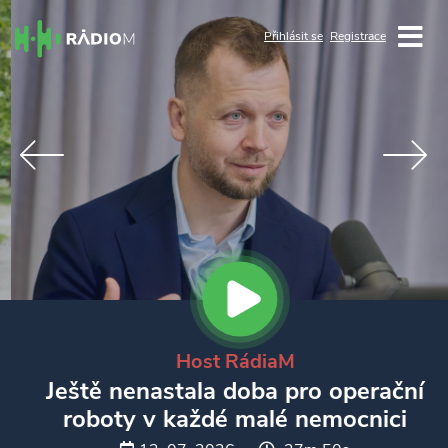
Přihlásit se
Registrace
Host RádiaM
Ještě nenastala doba pro operační
roboty v každé malé nemocnici