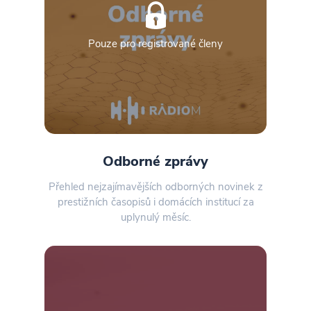
Pouze pro registrované členy
Odborné zprávy
Přehled nejzajímavějších odborných novinek z
prestižních časopisů i domácích institucí za
uplynulý měsíc.